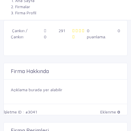
Ana Sayfa
Firmalar
Firma Profil
Çankırı /
291
0
0
Çankırı
0
puanlama.
Firma Hakkında
Açıklama burada yer alabilir
İşletme ID : #3041
Eklenme
0
Firma Resimleri