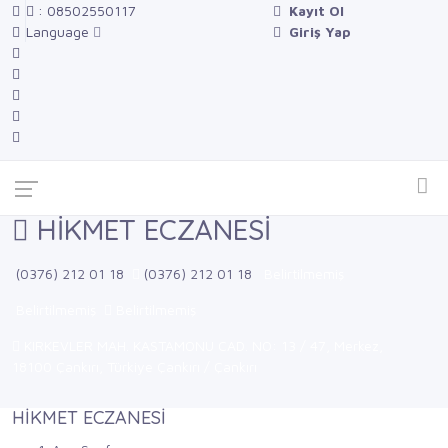
: 08502550117
Kayıt Ol
Language
Giriş Yap
HİKMET ECZANESİ
(0376) 212 01 18
(0376) 212 01 18
Belirtilmemiş
Belirtilmemiş
Belirtilmemiş
KIRKEVLER MAH. KASTAMONU CAD. NO: 13 / 47, Merkez,
18100 Çankırı, Türkiye Çankırı / Çankırı
HİKMET ECZANESİ