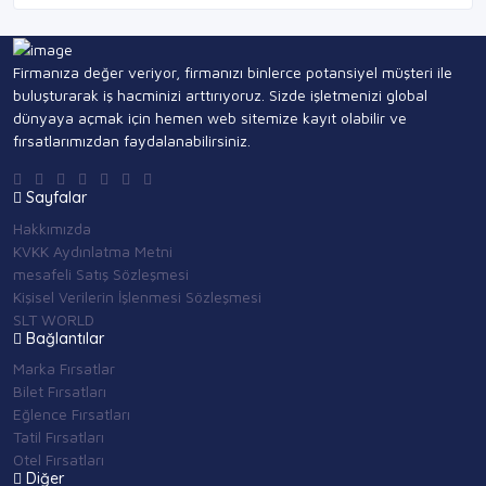
Firmanıza değer veriyor, firmanızı binlerce potansiyel müşteri ile
buluşturarak iş hacminizi arttırıyoruz. Sizde işletmenizi global
dünyaya açmak için hemen web sitemize kayıt olabilir ve
fırsatlarımızdan faydalanabilirsiniz.
Sayfalar
Hakkımızda
KVKK Aydınlatma Metni
mesafeli Satış Sözleşmesi
Kişisel Verilerin İşlenmesi Sözleşmesi
SLT WORLD
Bağlantılar
Marka Fırsatlar
Bilet Fırsatları
Eğlence Fırsatları
Tatil Fırsatları
Otel Fırsatları
Diğer