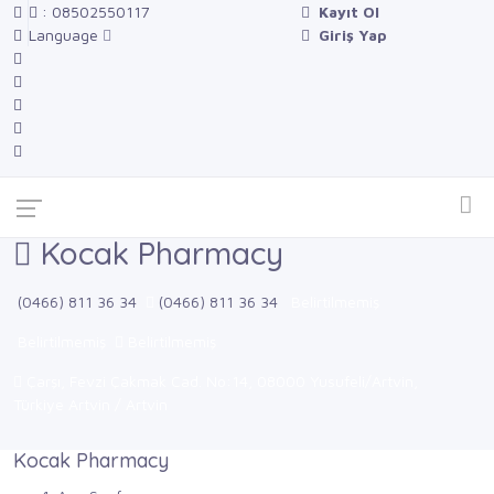
: 08502550117
Kayıt Ol
Language
Giriş Yap
Kocak Pharmacy
(0466) 811 36 34
(0466) 811 36 34
Belirtilmemiş
Belirtilmemiş
Belirtilmemiş
Çarşı, Fevzi Çakmak Cad. No:14, 08000 Yusufeli/Artvin,
Türkiye Artvin / Artvin
Kocak Pharmacy