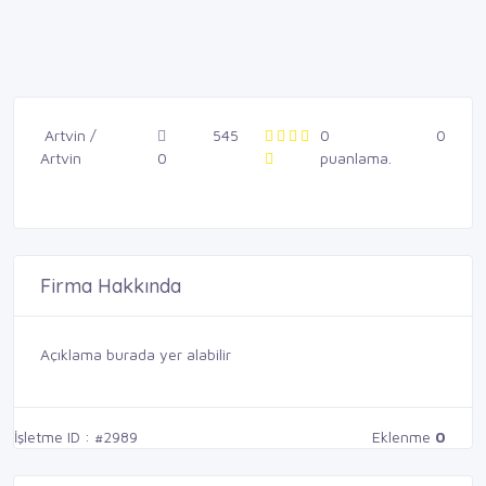
Artvin /
545
0
0
Artvin
0
puanlama.
Firma Hakkında
Açıklama burada yer alabilir
İşletme ID : #2989
Eklenme
0