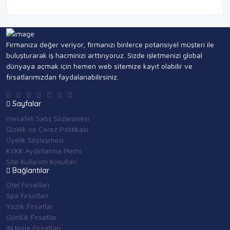
Firmanıza değer veriyor, firmanızı binlerce potansiyel müşteri ile
buluşturarak iş hacminizi arttırıyoruz. Sizde işletmenizi global
dünyaya açmak için hemen web sitemize kayıt olabilir ve
fırsatlarımızdan faydalanabilirsiniz.
Sayfalar
mesafeli Satış Sözleşmesi
Gizlilik ve Çerez Politikası
Üyelik Sözleşmesi
KVKK Aydınlatma Metni
Site Kullanım Koşulları
Bağlantılar
Otel Fırsatları
Spa Fırsatları
Yazlık Fırsatlar
Günlük Fırsatlar
Aktivite Fırsatları