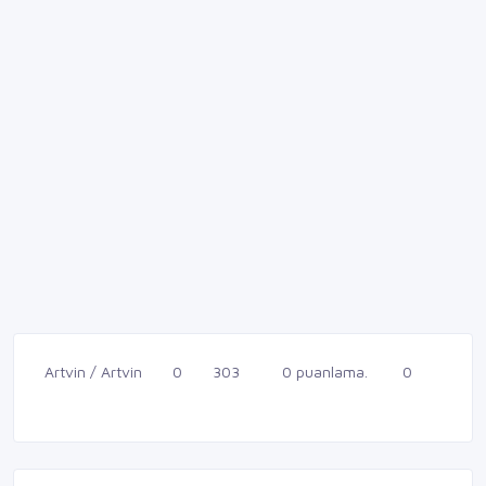
Artvin / Artvin
0
303
0 puanlama.
0