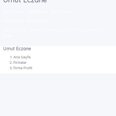
Belirtilmemiş
Belirtilmemiş
Belirtilmemiş
Belirtilmemiş
Belirtilmemiş
Çarşı, Barış Sk., 08000 Artvin Merkez/Artvin, Türkiye Artvin /
Artvin
Umut Eczane
Ana Sayfa
Firmalar
Firma Profil