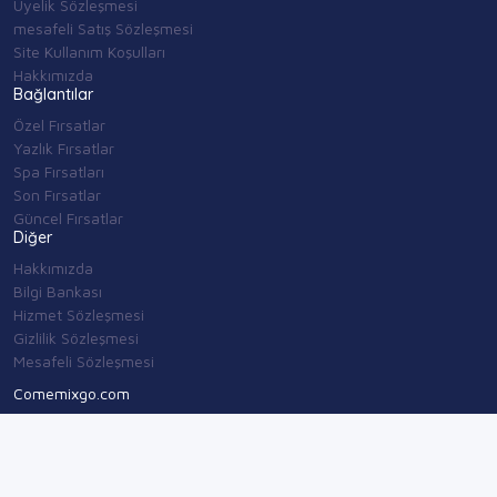
Üyelik Sözleşmesi
mesafeli Satış Sözleşmesi
Site Kullanım Koşulları
Hakkımızda
Bağlantılar
Özel Fırsatlar
Yazlık Fırsatlar
Spa Fırsatları
Son Fırsatlar
Güncel Fırsatlar
Diğer
Hakkımızda
Bilgi Bankası
Hizmet Sözleşmesi
Gizlilik Sözleşmesi
Mesafeli Sözleşmesi
Comemixgo.com