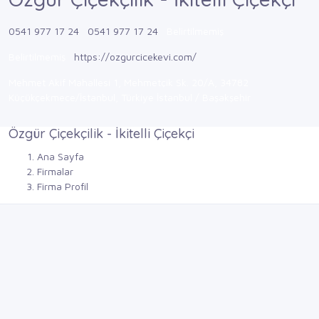
0541 977 17 24
0541 977 17 24
Belirtilmemiş
Belirtilmemiş
https://ozgurcicekevi.com/
Mehmet Akif Mahallesi 1, Mehmetçik Sk. 20/A, 34782
Küçükçekmece/İstanbul, Türkiye İstanbul / Başakşehir
Özgür Çiçekçilik - İkitelli Çiçekçi
Ana Sayfa
Firmalar
Firma Profil