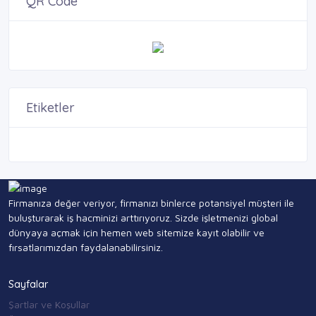
QR Code
Etiketler
Firmanıza değer veriyor, firmanızı binlerce potansiyel müşteri ile
buluşturarak iş hacminizi arttırıyoruz. Sizde işletmenizi global
dünyaya açmak için hemen web sitemize kayıt olabilir ve
fırsatlarımızdan faydalanabilirsiniz.
Sayfalar
Şartlar ve Koşullar