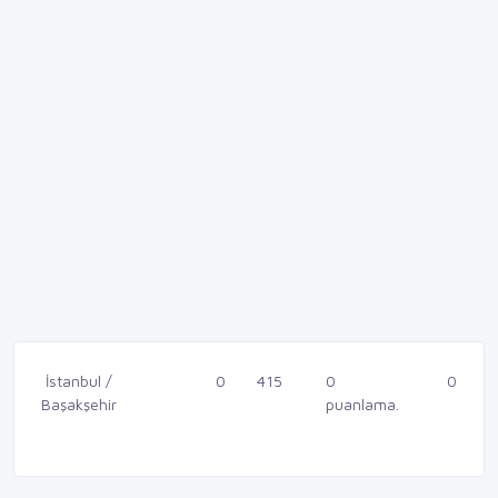
İstanbul /
0
415
0
0
Başakşehir
puanlama.