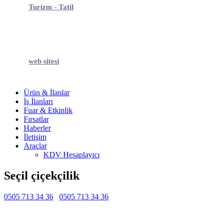
Turizm - Tatil
web sitesi
Ürün & İlanlar
İş İlanları
Fuar & Etkinlik
Fırsatlar
Haberler
İletişim
Araçlar
KDV Hesaplayıcı
Seçil çiçekçilik
0505 713 34 36
0505 713 34 36
Belirtilmemiş
Belirtilmemiş
Belirtilmemiş