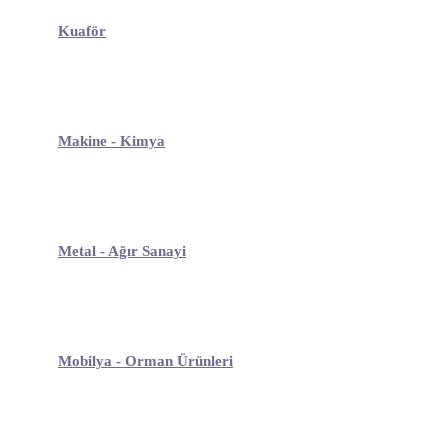
Kuaför
Makine - Kimya
Metal - Ağır Sanayi
Mobilya - Orman Ürünleri