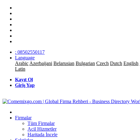
: 08502550117
Language
Arabic
Azerbaijani
Belarusian
Bulgarian
Czech
Dutch
English
Latin
Kayıt Ol
Giriş Yap
Firmalar
Tüm Firmalar
Acil Hizmetler
Haritada İncele