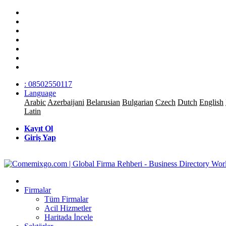
: 08502550117
Language
Arabic
Azerbaijani
Belarusian
Bulgarian
Czech
Dutch
English
Latin
Kayıt Ol
Giriş Yap
Firmalar
Tüm Firmalar
Acil Hizmetler
Haritada İncele