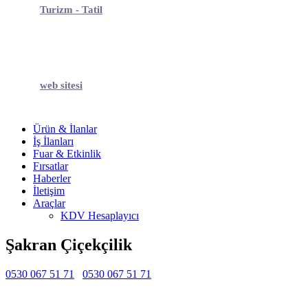
Turizm - Tatil
web sitesi
Ürün & İlanlar
İş İlanları
Fuar & Etkinlik
Fırsatlar
Haberler
İletişim
Araçlar
KDV Hesaplayıcı
Şakran Çiçekçilik
0530 067 51 71
0530 067 51 71
Belirtilmemiş
Belirtilmemiş
Belirtilmemiş