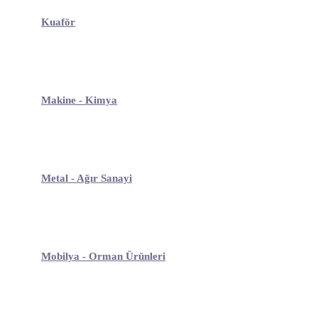
Kuaför
Makine - Kimya
Metal - Ağır Sanayi
Mobilya - Orman Ürünleri