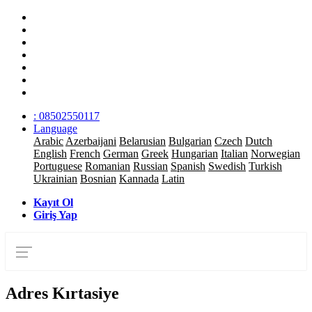
: 08502550117
Language
Arabic
Azerbaijani
Belarusian
Bulgarian
Czech
Dutch
English
French
German
Greek
Hungarian
Italian
Norwegian
Portuguese
Romanian
Russian
Spanish
Swedish
Turkish
Ukrainian
Bosnian
Kannada
Latin
Kayıt Ol
Giriş Yap
Adres Kırtasiye