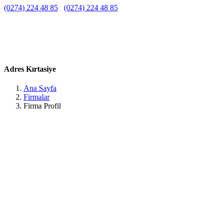
(0274) 224 48 85
(0274) 224 48 85
Belirtilmemiş
Belirtilmemiş
Belirtilmemiş
G. Kemal, Org. Asım Gündüz Cd. No:97 D:C, 43050 Kütahya
Merkez/Kütahya, Türkiye Kütahya / Kütahya
Adres Kırtasiye
Ana Sayfa
Firmalar
Firma Profil