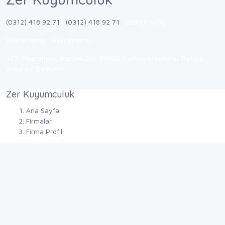
(0312) 418 92 71
(0312) 418 92 71
Belirtilmemiş
Belirtilmemiş
Belirtilmemiş
109, Meşrutiyet, Atatürk Blv, 06420 Çankaya/Ankara, Türkiye
Ankara / Çankaya
Zer Kuyumculuk
Ana Sayfa
Firmalar
Firma Profil