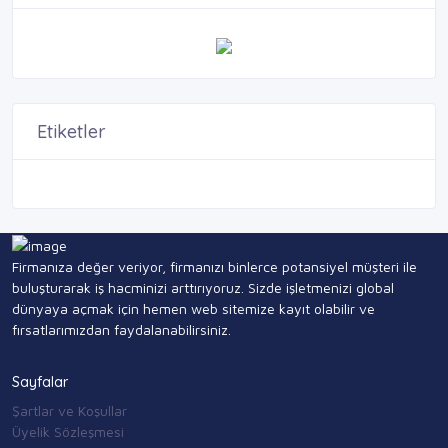
Etiketler
Firmanıza değer veriyor, firmanızı binlerce potansiyel müşteri ile
buluşturarak iş hacminizi arttırıyoruz. Sizde işletmenizi global
dünyaya açmak için hemen web sitemize kayıt olabilir ve
fırsatlarımızdan faydalanabilirsiniz.
Sayfalar
Şartlar ve Koşullar
Üyelik Sözleşmesi