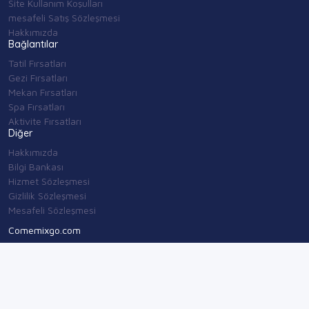
Site Kullanım Koşulları
mesafeli Satış Sözleşmesi
Hakkımızda
Bağlantılar
Tatil Fırsatları
Gezi Fırsatları
Mekan Fırsatları
Spa Fırsatları
Aktivite Fırsatları
Diğer
Hakkımızda
Bilgi Bankası
Hizmet Sözleşmesi
Gizlilik Sözleşmesi
Mesafeli Sözleşmesi
Comemixgo.com