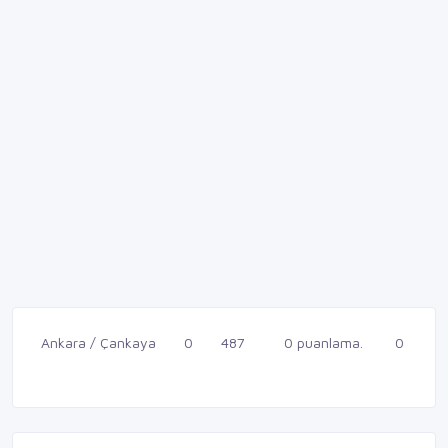
Ankara / Çankaya
0
487
0 puanlama.
0