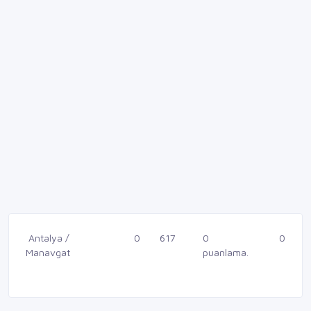
Antalya /
0
617
0
0
Manavgat
puanlama.