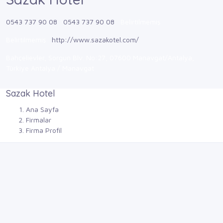
0543 737 90 08
0543 737 90 08
Belirtilmemiş
Belirtilmemiş
http://www.sazakotel.com/
Bahçelievler, Sorgun Blv. No:27, 07600 Manavgat/Antalya,
Türkiye Antalya / Manavgat
Sazak Hotel
Ana Sayfa
Firmalar
Firma Profil