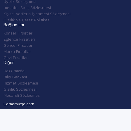
Üyelik Sözleşmesi
mesafeli Satış Sözleşmesi
Kişisel Verilerin İşlenmesi Sözleşmesi
Gizlilik ve Çerez Politikası
Bağlantılar
Konser Fırsatları
Eğlence Fırsatları
Güncel Fırsatlar
Marka Fırsatlar
Gezi Fırsatları
Diğer
Hakkımızda
Bilgi Bankası
Hizmet Sözleşmesi
Gizlilik Sözleşmesi
Mesafeli Sözleşmesi
Comemixgo.com