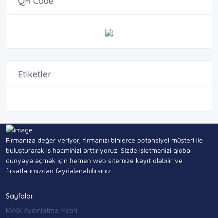
QR Code
Etiketler
Firmanıza değer veriyor, firmanızı binlerce potansiyel müşteri ile
buluşturarak iş hacminizi arttırıyoruz. Sizde işletmenizi global
dünyaya açmak için hemen web sitemize kayıt olabilir ve
fırsatlarımızdan faydalanabilirsiniz.
Sayfalar
KVKK Aydınlatma Metni