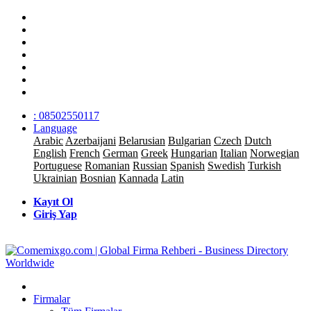
: 08502550117
Language
Arabic
Azerbaijani
Belarusian
Bulgarian
Czech
Dutch
English
French
German
Greek
Hungarian
Italian
Norwegian
Portuguese
Romanian
Russian
Spanish
Swedish
Turkish
Ukrainian
Bosnian
Kannada
Latin
Kayıt Ol
Giriş Yap
Firmalar