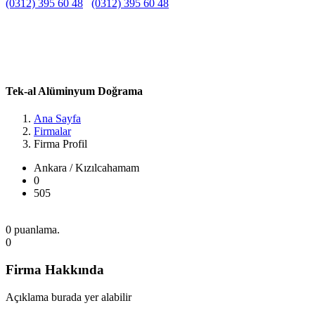
(0312) 395 60 48
(0312) 395 60 48
Belirtilmemiş
Belirtilmemiş
Belirtilmemiş
İvedik OSB, 1475. Sk. Arı sanayi sitesi No: 104, 06378
Yenimahalle/Ankara, Türkiye Ankara / Kızılcahamam
Tek-al Alüminyum Doğrama
Ana Sayfa
Firmalar
Firma Profil
Ankara / Kızılcahamam
0
505
0 puanlama.
0
Firma Hakkında
Açıklama burada yer alabilir