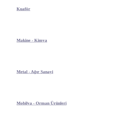
Kuaför
Makine - Kimya
Metal - Ağır Sanayi
Mobilya - Orman Ürünleri