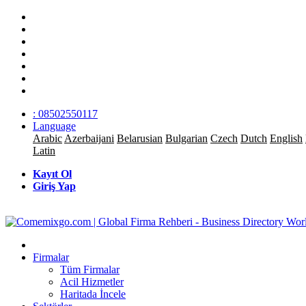
: 08502550117
Language
Arabic
Azerbaijani
Belarusian
Bulgarian
Czech
Dutch
English
Latin
Kayıt Ol
Giriş Yap
Firmalar
Tüm Firmalar
Acil Hizmetler
Haritada İncele