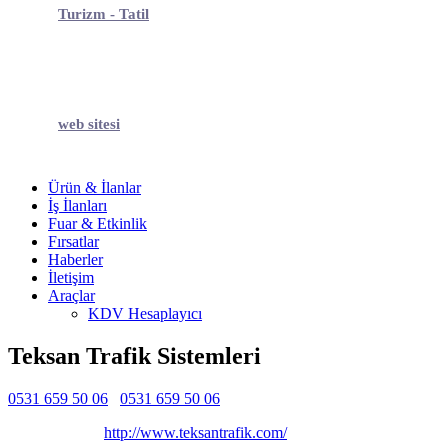
Turizm - Tatil
web sitesi
Ürün & İlanlar
İş İlanları
Fuar & Etkinlik
Fırsatlar
Haberler
İletişim
Araçlar
KDV Hesaplayıcı
Teksan Trafik Sistemleri
0531 659 50 06
0531 659 50 06
Belirtilmemiş
Belirtilmemiş
http://www.teksantrafik.com/