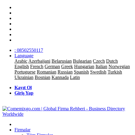
: 08502550117
Language
Arabic
Azerbaijani
Belarusian
Bulgarian
Czech
Dutch
English
French
German
Greek
Hungarian
Italian
Norwegian
Portuguese
Romanian
Russian
Spanish
Swedish
Turkish
Ukrainian
Bosnian
Kannada
Latin
Kayıt Ol
Giriş Yap
Firmalar