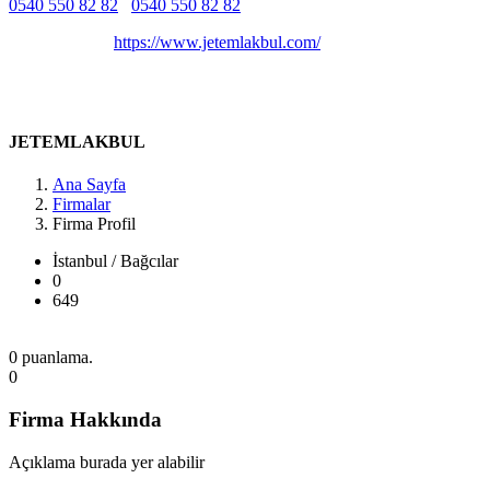
0540 550 82 82
0540 550 82 82
Belirtilmemiş
Belirtilmemiş
https://www.jetemlakbul.com/
MAHALLESİ, 15 Temmuz, Fevzi Çakmak Cd NO: 55, 34212
Bağcılar/İstanbul, Türkiye İstanbul / Bağcılar
JETEMLAKBUL
Ana Sayfa
Firmalar
Firma Profil
İstanbul / Bağcılar
0
649
0 puanlama.
0
Firma Hakkında
Açıklama burada yer alabilir