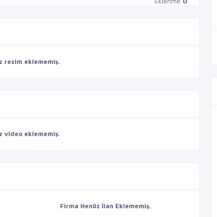
Eklenme
0
z resim eklememiş.
z video eklememiş.
Firma Henüz İlan Eklememiş.