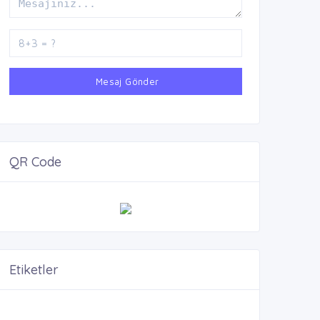
Mesaj Gönder
QR Code
Etiketler