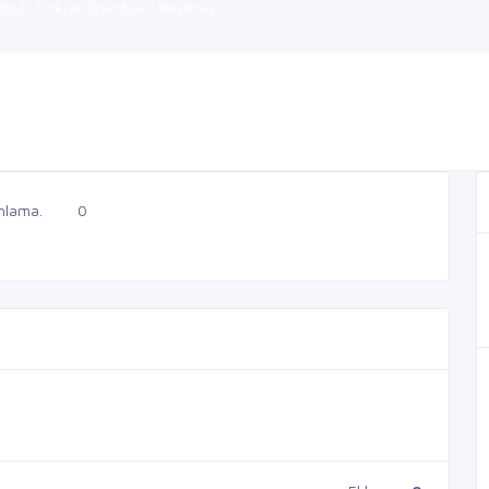
ul, Türkiye İstanbul / Beşiktaş
nlama.
0