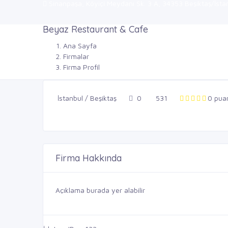
Sinanpaşa, Köyiçi Meydanı Sk. 3 A, 34353 Beşiktaş/İstanb
Beyaz Restaurant & Cafe
Ana Sayfa
Firmalar
Firma Profil
İstanbul / Beşiktaş
0
531
0 pua
Firma Hakkında
Açıklama burada yer alabilir