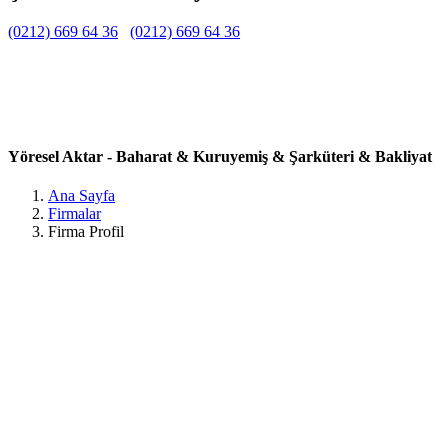
(0212) 669 64 36
(0212) 669 64 36
Belirtilmemiş
Belirtilmemiş
Belirtilmemiş
Bahçeşehir 1. Kısım, Kemal Sunal Cd. Galeria Çarşı, 34488
Başakşehir/İstanbul, Türkiye İstanbul / Başakşehir
Yöresel Aktar - Baharat & Kuruyemiş & Şarküteri & Bakliyat
Ana Sayfa
Firmalar
Firma Profil