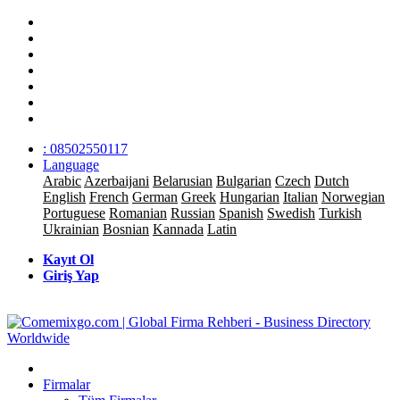
: 08502550117
Language
Arabic
Azerbaijani
Belarusian
Bulgarian
Czech
Dutch
English
French
German
Greek
Hungarian
Italian
Norwegian
Portuguese
Romanian
Russian
Spanish
Swedish
Turkish
Ukrainian
Bosnian
Kannada
Latin
Kayıt Ol
Giriş Yap
Firmalar