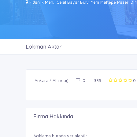
Fidanlık Mah., Celal Bayar Bulv. Yeni Maltepe Pazarı D
Lokman Aktar
Ankara / Altındağ
0
335
0
Firma Hakkında
Açıklama burada yer alabilir