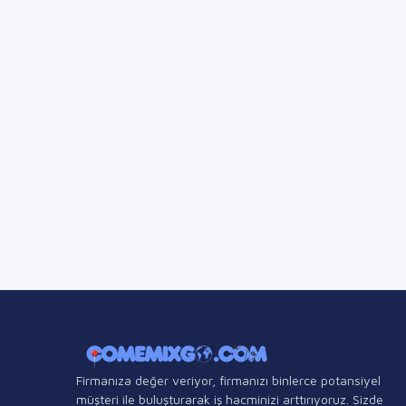
Firmanıza değer veriyor, firmanızı binlerce potansiyel
müşteri ile buluşturarak iş hacminizi arttırıyoruz. Sizde