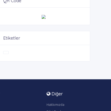
QR Code
Etiketler
r
Diğer
Hakkımızda