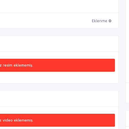
Eklenme
0
z resim eklememiş.
z video eklememiş.