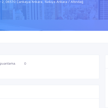
:1-2, 06570 Çankaya/Ankara, Türkiye Ankara / Altındağ
 puanlama.
0