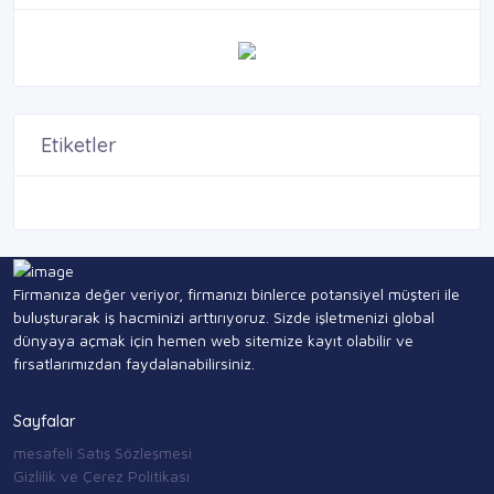
Etiketler
Firmanıza değer veriyor, firmanızı binlerce potansiyel müşteri ile
buluşturarak iş hacminizi arttırıyoruz. Sizde işletmenizi global
dünyaya açmak için hemen web sitemize kayıt olabilir ve
fırsatlarımızdan faydalanabilirsiniz.
Sayfalar
mesafeli Satış Sözleşmesi
Gizlilik ve Çerez Politikası