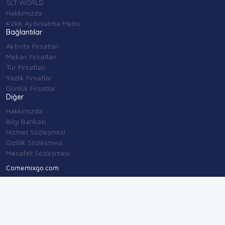
SLT WORLD
Hakkımızda
KVKK Aydınlatma Metni
Bağlantılar
Aktivite Fırsatları
Mekan Fırsatları
Tur Fırsatları
Yazlık Fırsatlar
Günlük Fırsatlar
Diğer
Hakkımızda
Bilgi Bankası
Hizmet Sözleşmesi
Gizlilik Sözleşmesi
Mesafeli Sözleşmesi
Comemixgo.com