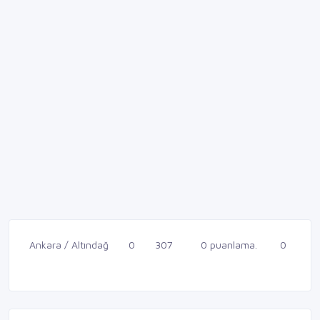
Ankara / Altındağ
0
307
0 puanlama.
0