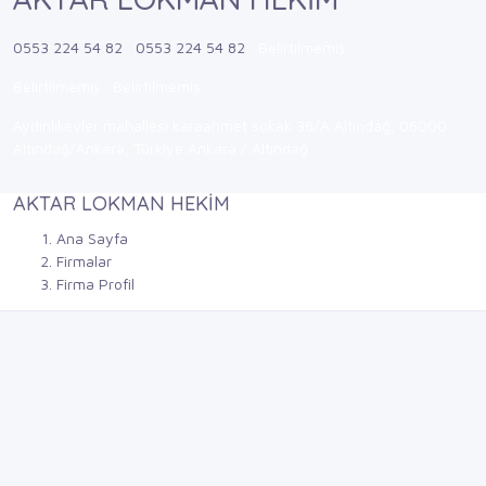
0553 224 54 82
0553 224 54 82
Belirtilmemiş
Belirtilmemiş
Belirtilmemiş
Aydınlıkevler mahallesi karaahmet sokak 38/A Altındağ, 06000
Altındağ/Ankara, Türkiye Ankara / Altındağ
AKTAR LOKMAN HEKİM
Ana Sayfa
Firmalar
Firma Profil