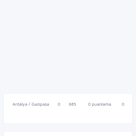
Antalya / Gazipaşa
0
685
0 puanlama.
0