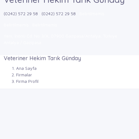
(0242) 572 29 58
(0242) 572 29 58
Belirtilmemiş
Belirtilmemiş
Belirtilmemiş
Yeni, İnönü Cd. No:3/A, 07900 Gazipaşa/Antalya, Türkiye
Antalya / Gazipaşa
Veteriner Hekim Tarık Günday
Ana Sayfa
Firmalar
Firma Profil