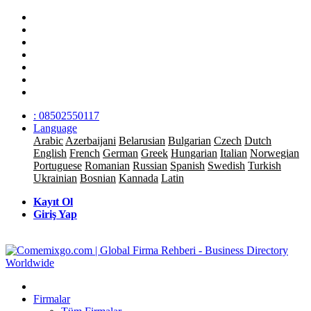
: 08502550117
Language
Arabic
Azerbaijani
Belarusian
Bulgarian
Czech
Dutch
English
French
German
Greek
Hungarian
Italian
Norwegian
Portuguese
Romanian
Russian
Spanish
Swedish
Turkish
Ukrainian
Bosnian
Kannada
Latin
Kayıt Ol
Giriş Yap
Firmalar