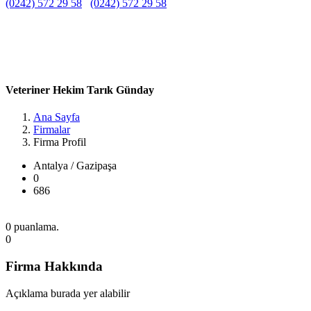
(0242) 572 29 58
(0242) 572 29 58
Belirtilmemiş
Belirtilmemiş
Belirtilmemiş
Yeni, İnönü Cd. No:3/A, 07900 Gazipaşa/Antalya, Türkiye Antalya
/ Gazipaşa
Veteriner Hekim Tarık Günday
Ana Sayfa
Firmalar
Firma Profil
Antalya / Gazipaşa
0
686
0 puanlama.
0
Firma Hakkında
Açıklama burada yer alabilir