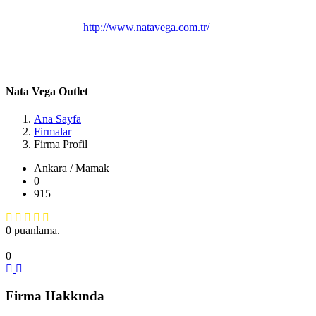
Belirtilmemiş
Belirtilmemiş
Belirtilmemiş
Belirtilmemiş
http://www.natavega.com.tr/
Natavega avm, D:1.kat no:113, 06630 Mamak/Ankara, Türkiye
Ankara / Mamak
Nata Vega Outlet
Ana Sayfa
Firmalar
Firma Profil
Ankara / Mamak
0
915
0 puanlama.
0
Firma Hakkında