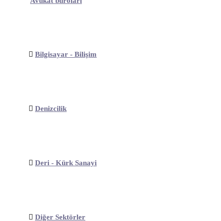
Avukat büroları
Bilgisayar - Bilişim
Denizcilik
Deri - Kürk Sanayi
Diğer Sektörler