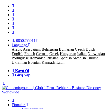
: 08502550117
Language
Arabic
Azerbaijani
Belarusian
Bulgarian
Czech
Dutch
English
French
German
Greek
Hungarian
Italian
Norwegian
Portuguese
Romanian
Russian
Spanish
Swedish
Turkish
Ukrainian
Bosnian
Kannada
Latin
Kayıt Ol
Giriş Yap
Firmalar