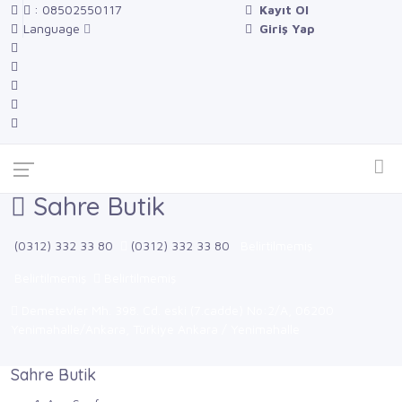
: 08502550117
Kayıt Ol
Language
Giriş Yap
Sahre Butik
(0312) 332 33 80
(0312) 332 33 80
Belirtilmemiş
Belirtilmemiş
Belirtilmemiş
Demetevler Mh. 398. Cd. eski (7.cadde) No:2/A, 06200
Yenimahalle/Ankara, Türkiye Ankara / Yenimahalle
Sahre Butik