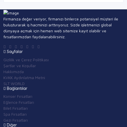
Firmanıza değer veriyor, firmanızı binlerce potansiyel müşteri ile
buluşturarak iş hacminizi arttırıyoruz. Sizde işletmenizi global
dünyaya açmak için hemen web sitemize kayıt olabilir ve
fırsatlarımızdan faydalanabilirsiniz.
Sayfalar
Gizlilik ve Çerez Politikası
Şartlar ve Koşullar
Hakkımızda
KVKK Aydınlatma Metni
SLT WORLD
Bağlantılar
Konser Fırsatları
Eğlence Fırsatları
Bilet Fırsatları
Spa Fırsatları
Gezi Fırsatları
Diğer