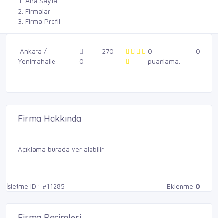
Ana Sayfa
Firmalar
Firma Profil
Ankara /
270
0
0
Yenimahalle
0
puanlama.
Firma Hakkında
Açıklama burada yer alabilir
İşletme ID : #11285
Eklenme
0
Firma Resimleri