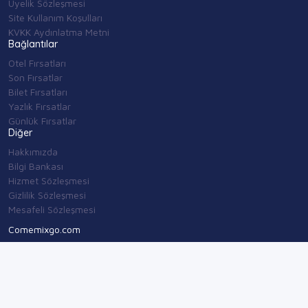
Üyelik Sözleşmesi
Site Kullanım Koşulları
KVKK Aydınlatma Metni
Bağlantılar
Otel Fırsatları
Son Fırsatlar
Bilet Fırsatları
Yazlık Fırsatlar
Günlük Fırsatlar
Diğer
Hakkımızda
Bilgi Bankası
Hizmet Sözleşmesi
Gizlilik Sözleşmesi
Mesafeli Sözleşmesi
Comemixgo.com