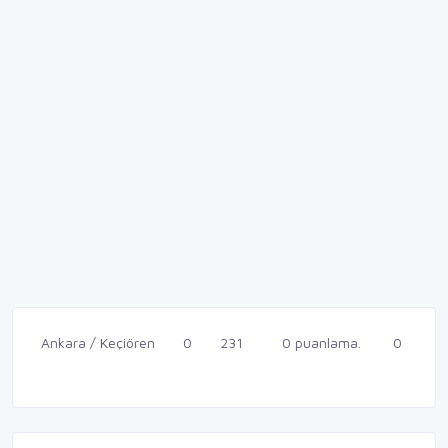
Ankara / Keçiören
0
231
0 puanlama.
0