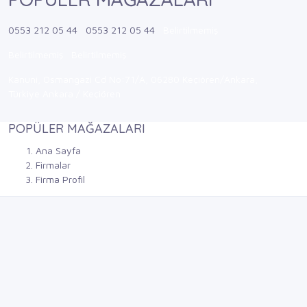
0553 212 05 44
0553 212 05 44
Belirtilmemiş
Belirtilmemiş
Belirtilmemiş
Kanuni, Osmangazi Cd No:71/A, 06280 Keçiören/Ankara,
Türkiye Ankara / Keçiören
POPÜLER MAĞAZALARI
Ana Sayfa
Firmalar
Firma Profil