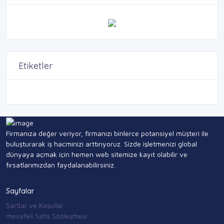
Etiketler
Firmanıza değer veriyor, firmanızı binlerce potansiyel müşteri ile
buluşturarak iş hacminizi arttırıyoruz. Sizde işletmenizi global
dünyaya açmak için hemen web sitemize kayıt olabilir ve
fırsatlarımızdan faydalanabilirsiniz.
Sayfalar
Şartlar ve Koşullar
mesafeli Satış Sözleşmesi