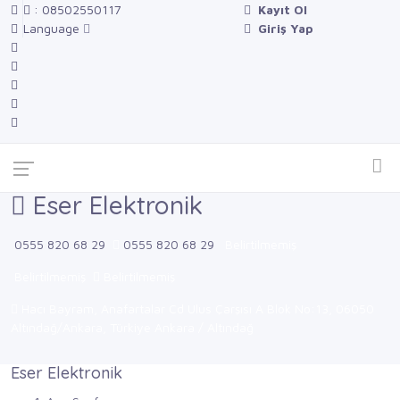
: 08502550117
Kayıt Ol
Language
Giriş Yap
Eser Elektronik
0555 820 68 29
0555 820 68 29
Belirtilmemiş
Belirtilmemiş
Belirtilmemiş
Hacı Bayram, Anafartalar Cd Ulus Çarşısı A Blok No:13, 06050
Altındağ/Ankara, Türkiye Ankara / Altındağ
Eser Elektronik