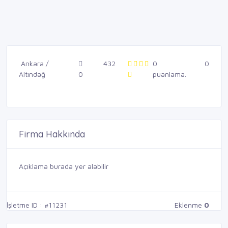
Ankara /
432
0
0
Altındağ
0
puanlama.
Firma Hakkında
Açıklama burada yer alabilir
İşletme ID : #11231
Eklenme
0