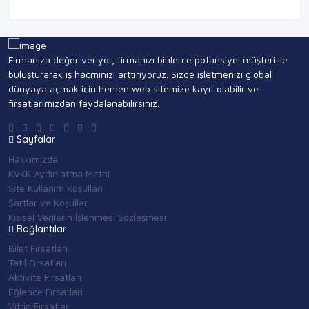
Firmanıza değer veriyor, firmanızı binlerce potansiyel müşteri ile
buluşturarak iş hacminizi arttırıyoruz. Sizde işletmenizi global
dünyaya açmak için hemen web sitemize kayıt olabilir ve
fırsatlarımızdan faydalanabilirsiniz.
Sayfalar
Hakkımızda
KVKK Aydınlatma Metni
Site Kullanım Koşulları
Şartlar ve Koşullar
Kişisel Verilerin İşlenmesi Sözleşmesi
Bağlantılar
Bilet Fırsatları
Tatil Fırsatları
Aktivite Fırsatları
Eğlence Fırsatları
Vitrin Fırsatlar