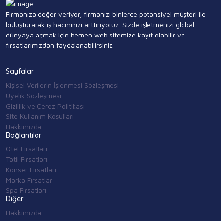
Firmanıza değer veriyor, firmanızı binlerce potansiyel müşteri ile
buluşturarak iş hacminizi arttırıyoruz. Sizde işletmenizi global
dünyaya açmak için hemen web sitemize kayıt olabilir ve
fırsatlarımızdan faydalanabilirsiniz.
Sayfalar
Kişisel Verilerin İşlenmesi Sözleşmesi
Üyelik Sözleşmesi
Gizlilik ve Çerez Politikası
Site Kullanım Koşulları
Hakkımızda
Bağlantılar
Otel Fırsatları
Tatil Fırsatları
Konser Fırsatları
Marka Fırsatlar
Spa Fırsatları
Diğer
Hakkımızda