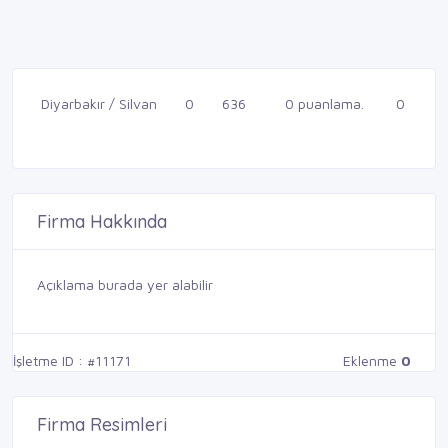
Diyarbakır / Silvan
0
636
0 puanlama.
0
Firma Hakkında
Açıklama burada yer alabilir
İşletme ID : #11171
Eklenme
0
Firma Resimleri