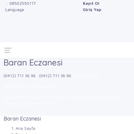
: 08502550117
Kayıt Ol
Language
Giriş Yap
Baran Eczanesi
(0412) 711 36 96
(0412) 711 36 96
Belirtilmemiş
Belirtilmemiş
Belirtilmemiş
Bahçelievler, Hastane Cd. no:152/C, 21640 Silvan/Diyarbakır,
Türkiye Diyarbakır / Silvan
Baran Eczanesi
Ana Sayfa