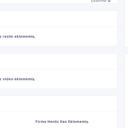
Eklenme
0
z resim eklememiş.
z video eklememiş.
Firma Henüz İlan Eklememiş.