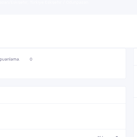
arı/Eskişehir, Türkiye Eskişehir / Odunpazarı
 puanlama.
0