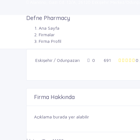
Alanönü, Gazi Cd. 12/A, 26120 Eskişehir Merkez/Odunpaz
Defne Pharmacy
Ana Sayfa
Firmalar
Firma Profil
Eskişehir / Odunpazarı
0
691
0
Firma Hakkında
Açıklama burada yer alabilir