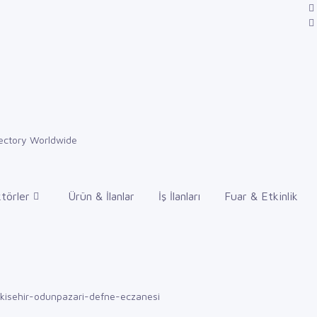
törler
Ürün & İlanlar
İş İlanları
Fuar & Etkinlik
skisehir-odunpazari-defne-eczanesi