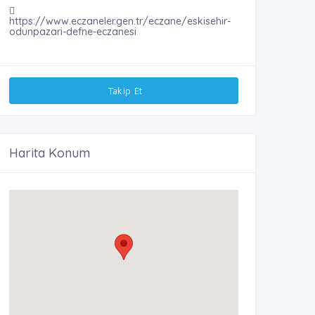
https://www.eczaneler.gen.tr/eczane/eskisehir-
odunpazari-defne-eczanesi
Takip Et
Harita Konum