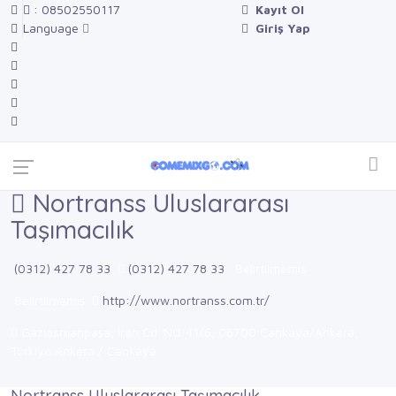
: 08502550117
Kayıt Ol
Language
Giriş Yap
Nortranss Uluslararası
Taşımacılık
(0312) 427 78 33
(0312) 427 78 33
Belirtilmemiş
Belirtilmemiş
http://www.nortranss.com.tr/
Gaziosmanpaşa, İran Cd. NO:41/6, 06700 Çankaya/Ankara,
Türkiye Ankara / Çankaya
Nortranss Uluslararası Taşımacılık