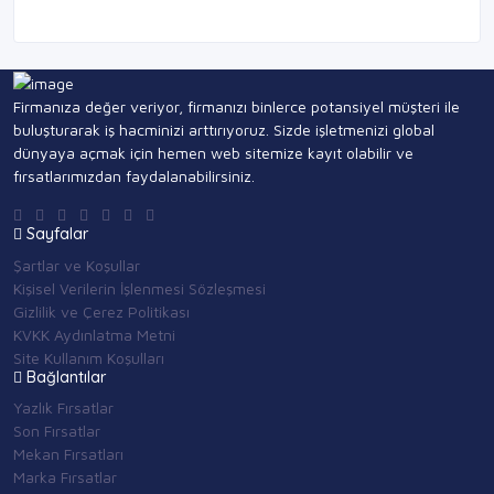
Firmanıza değer veriyor, firmanızı binlerce potansiyel müşteri ile
buluşturarak iş hacminizi arttırıyoruz. Sizde işletmenizi global
dünyaya açmak için hemen web sitemize kayıt olabilir ve
fırsatlarımızdan faydalanabilirsiniz.
Sayfalar
Şartlar ve Koşullar
Kişisel Verilerin İşlenmesi Sözleşmesi
Gizlilik ve Çerez Politikası
KVKK Aydınlatma Metni
Site Kullanım Koşulları
Bağlantılar
Yazlık Fırsatlar
Son Fırsatlar
Mekan Fırsatları
Marka Fırsatlar