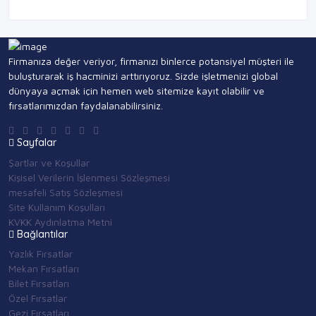
Firmanıza değer veriyor, firmanızı binlerce potansiyel müşteri ile
buluşturarak iş hacminizi arttırıyoruz. Sizde işletmenizi global
dünyaya açmak için hemen web sitemize kayıt olabilir ve
fırsatlarımızdan faydalanabilirsiniz.
Sayfalar
Şartlar ve Koşullar
Kişisel Verilerin İşlenmesi Sözleşmesi
mesafeli Satış Sözleşmesi
Site Kullanım Koşulları
KVKK Aydınlatma Metni
Bağlantılar
Yazlık Fırsatlar
Mekan Fırsatları
Bilet Fırsatları
Özel Fırsatlar
Gezi Fırsatları