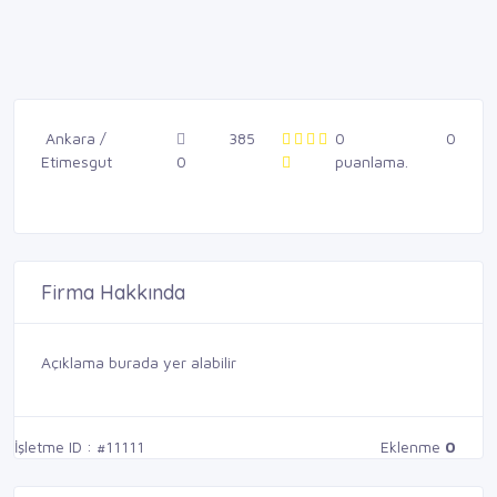
Ankara /
385
0
0
Etimesgut
0
puanlama.
Firma Hakkında
Açıklama burada yer alabilir
İşletme ID : #11111
Eklenme
0