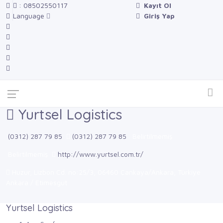
: 08502550117
Kayıt Ol
Language
Giriş Yap
Yurtsel Logistics
(0312) 287 79 85
(0312) 287 79 85
Belirtilmemiş
Belirtilmemiş
http://www.yurtsel.com.tr/
Huzur, Lizbon Cd. no:25/3, 06460 Çankaya/Ankara, Türkiye
Ankara / Etimesgut
Yurtsel Logistics