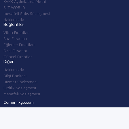
KVKK Aydınlatma Metni
SLT WORLD
mesafeli Satış Sözleşmesi
Hakkımızda
Bağlantılar
Vitrin Fırsatlar
Spa Fırsatları
Eğlence Fırsatları
Özel Fırsatlar
Güncel Fırsatlar
Diğer
Hakkımızda
Bilgi Bankası
Hizmet Sözleşmesi
Gizlilik Sözleşmesi
Mesafeli Sözleşmesi
Comemixgo.com