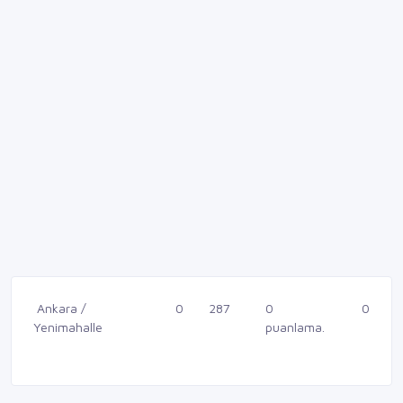
Ankara /
0
287
0
0
Yenimahalle
puanlama.