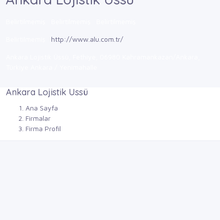
Belirtilmemiş
Belirtilmemiş
Belirtilmemiş
Belirtilmemiş
http://www.alu.com.tr/
Ankara Lojistik Üssü, Fethiye, 06980 Kahramankazan/Ankara,
Türkiye Ankara / Yenimahalle
Ankara Lojistik Ussü
Ana Sayfa
Firmalar
Firma Profil