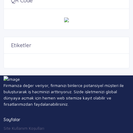
QR Code
Etiketler
Firmanıza değer veriyor, firmanızı binlerce potansiyel müşteri ile
buluşturarak iş hacminizi arttırıyoruz. Sizde işletmenizi global
dünyaya açmak için hemen web sitemize kayıt olabilir ve
fırsatlarımızdan faydalanabilirsiniz.
Sayfalar
Site Kullanım Koşulları