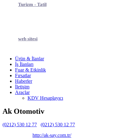
Turizm - Tatil
web sitesi
Ürün & İlanlar
İş İlanları
Fuar & Etkinlik
Fırsatlar
Haberler
İletişim
Araçlar
KDV Hesaplayıcı
Ak Otomotiv
(0212) 530 12 77
(0212) 530 12 77
Belirtilmemiş
Belirtilmemiş
http://ak-say.com.tr/