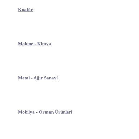
Kuaför
Makine - Kimya
Metal - Ağır Sanayi
Mobilya - Orman Ürünleri