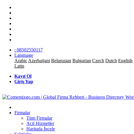
: 08502550117
Language
Arabic
Azerbaijani
Belarusian
Bulgarian
Czech
Dutch
English
Latin
Kayıt Ol
Giriş Yap
Firmalar
Tüm Firmalar
Acil Hizmetler
Haritada İncele