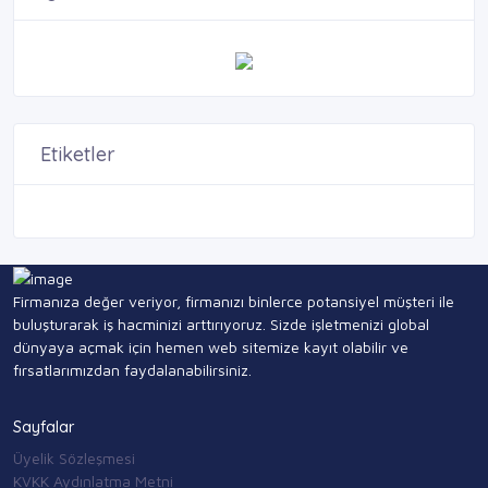
Etiketler
Firmanıza değer veriyor, firmanızı binlerce potansiyel müşteri ile
buluşturarak iş hacminizi arttırıyoruz. Sizde işletmenizi global
dünyaya açmak için hemen web sitemize kayıt olabilir ve
fırsatlarımızdan faydalanabilirsiniz.
Sayfalar
Üyelik Sözleşmesi
KVKK Aydınlatma Metni