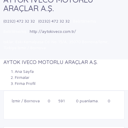
ARAÇLAR A.Ş.
(0232) 472 32 32
(0232) 472 32 32
Belirtilmemiş
Belirtilmemiş
http://aytokiveco.com.tr/
Işıklar, Eski Kemalpaşa Cd. No:15/A, 35070 Bornova/İzmir,
Türkiye İzmir / Bornova
AYTOK IVECO MOTORLU ARAÇLAR A.Ş.
Ana Sayfa
Firmalar
Firma Profil
İzmir / Bornova
0
591
0 puanlama.
0