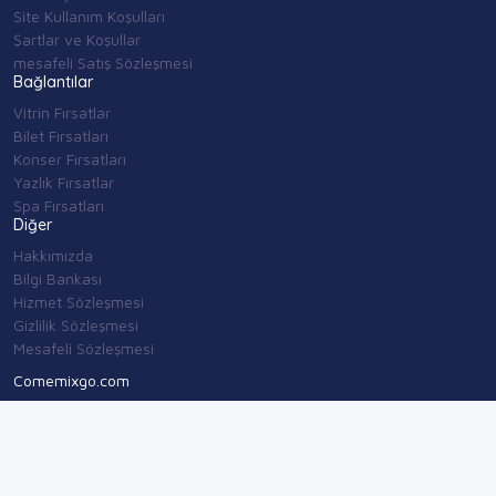
Site Kullanım Koşulları
Şartlar ve Koşullar
mesafeli Satış Sözleşmesi
Bağlantılar
Vitrin Fırsatlar
Bilet Fırsatları
Konser Fırsatları
Yazlık Fırsatlar
Spa Fırsatları
Diğer
Hakkımızda
Bilgi Bankası
Hizmet Sözleşmesi
Gizlilik Sözleşmesi
Mesafeli Sözleşmesi
Comemixgo.com