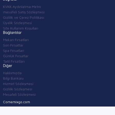
KVKK Aydınlatma Metni
mesafeli Satış Sözleşmesi
Gizlilik ve Çerez Politikası
Üyelik Sözleşmesi
Site Kullanım Koşulları
Bağlantılar
Mekan Fırsatları
Son Fırsatlar
Spa Fırsatları
Günlük Fırsatlar
Tatil Fırsatları
Diğer
Hakkımızda
Bilgi Bankası
Hizmet Sözleşmesi
Gizlilik Sözleşmesi
Mesafeli Sözleşmesi
Comemixgo.com