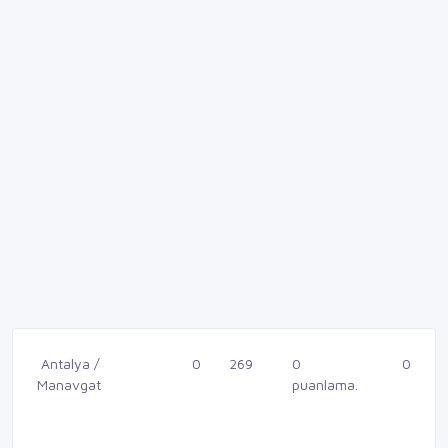
Antalya /
0
269
0
0
Manavgat
puanlama.