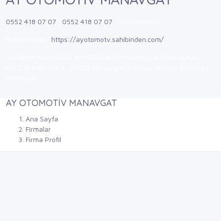
0552 418 07 07
0552 418 07 07
Belirtilmemiş
Belirtilmemiş
https://ayotomotv.sahibinden.com/
ANTALYA MANAVGAT BAHÇELİEVLER MAHALLESİ 5065 SOKAK
NO:2 İÇ KAPI NO:A, 07600 Manavgat/Antalya, Türkiye Antalya /
Manavgat
AY OTOMOTİV MANAVGAT
Ana Sayfa
Firmalar
Firma Profil