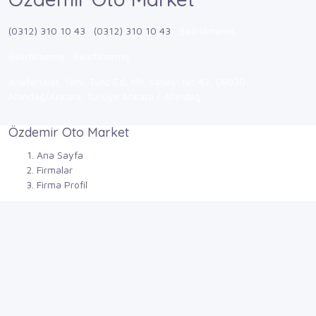
(0312) 310 10 43
(0312) 310 10 43
Belirtilmemiş
Belirtilmemiş
Belirtilmemiş
Anafartalar, Yeni, Tunç Cd, Mh, sanayi No:42, 06030
Altındağ/Ankara, Türkiye Ankara / Altındağ
Özdemir Oto Market
Ana Sayfa
Firmalar
Firma Profil