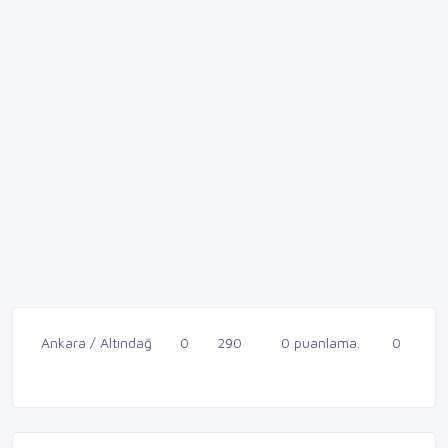
Ankara / Altındağ
0
290
0 puanlama.
0