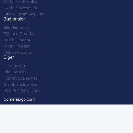
Şartlar ve Koşullar
Üyelik Sözleşmesi
Site Kullanım Koşulları
Bağlantılar
Bilet Fırsatları
Eğlence Fırsatları
Yazlık Fırsatlar
Vitrin Fırsatlar
Mekan Fırsatları
Diğer
Hakkımızda
Bilgi Bankası
Hizmet Sözleşmesi
Gizlilik Sözleşmesi
Mesafeli Sözleşmesi
Comemixgo.com