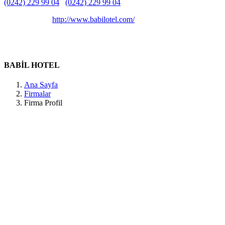
(0242) 229 99 04
(0242) 229 99 04
Belirtilmemiş
Belirtilmemiş
http://www.babilotel.com/
BABİL BUTİK HOTEL, Arapsuyu, Belediye Cd. NO 42/A, 07070
Konyaaltı/Antalya, Türkiye Antalya / Kepez
BABİL HOTEL
Ana Sayfa
Firmalar
Firma Profil