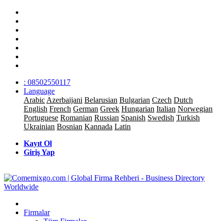
: 08502550117
Language
Arabic
Azerbaijani
Belarusian
Bulgarian
Czech
Dutch
English
French
German
Greek
Hungarian
Italian
Norwegian
Portuguese
Romanian
Russian
Spanish
Swedish
Turkish
Ukrainian
Bosnian
Kannada
Latin
Kayıt Ol
Giriş Yap
Firmalar