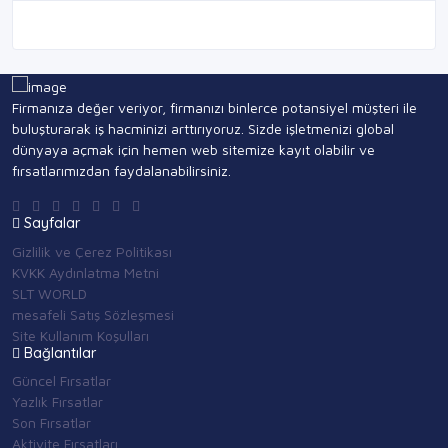
Firmanıza değer veriyor, firmanızı binlerce potansiyel müşteri ile
buluşturarak iş hacminizi arttırıyoruz. Sizde işletmenizi global
dünyaya açmak için hemen web sitemize kayıt olabilir ve
fırsatlarımızdan faydalanabilirsiniz.
Sayfalar
Gizlilik ve Çerez Politikası
KVKK Aydınlatma Metni
SLT WORLD
mesafeli Satış Sözleşmesi
Site Kullanım Koşulları
Bağlantılar
Güncel Fırsatlar
Yazlık Fırsatlar
Son Fırsatlar
Aktivite Fırsatları