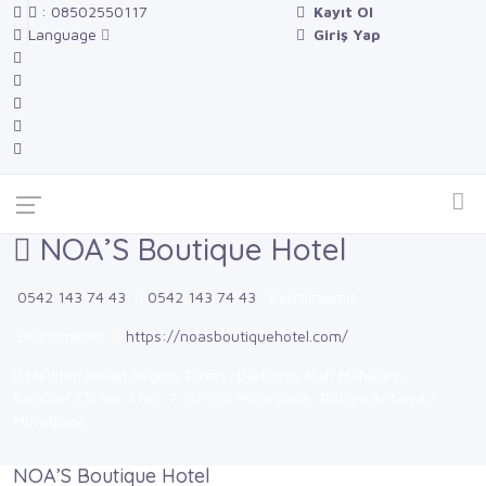
: 08502550117
Kayıt Ol
Language
Giriş Yap
NOA’S Boutique Hotel
0542 143 74 43
0542 143 74 43
Belirtilmemiş
Belirtilmemiş
https://noasboutiquehotel.com/
Mediterranean Region Turkey, Barboros Mah Mahallesi,
Kandiller Çk. No:7 No :7, 07050 Muratpaşa, Türkiye Antalya /
Muratpaşa
NOA’S Boutique Hotel