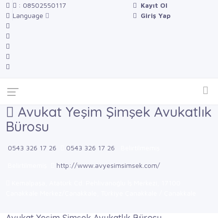
: 08502550117
Kayıt Ol
Language
Giriş Yap
Avukat Yeşim Şimşek Avukatlık
Bürosu
0543 326 17 26
0543 326 17 26
Belirtilmemiş
Belirtilmemiş
http://www.avyesimsimsek.com/
Kemalpaşa, Atatürk Cd. Pehlivanoğlu İş Merkezi, 17100
Çanakkale Merkez/Çanakkale, Türkiye Çanakkale / Çanakkale
Avukat Yeşim Şimşek Avukatlık Bürosu