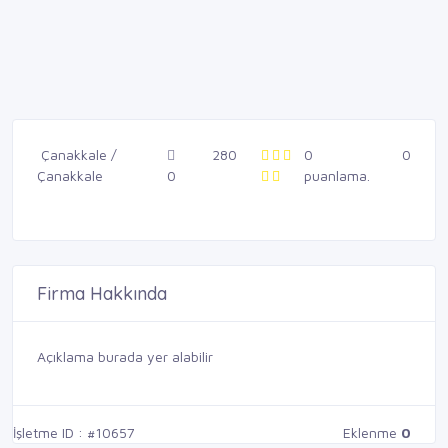
Çanakkale /
280
0
0
Çanakkale
0
puanlama.
Firma Hakkında
Açıklama burada yer alabilir
İşletme ID : #10657
Eklenme
0