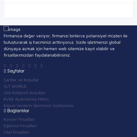
Firmanıza değer veriyor, firmanızı binlerce potansiyel müşteri ile
buluşturarak iş hacminizi arttırıyoruz. Sizde işletmenizi global
dünyaya açmak için hemen web sitemize kayıt olabilir ve
fırsatlarımızdan faydalanabilirsiniz.
Sayfalar
Şartlar ve Koşullar
SLT WORLD
Site Kullanım Koşulları
KVKK Aydınlatma Metni
Kişisel Verilerin İşlenmesi Sözleşmesi
Bağlantılar
Konser Fırsatları
Eğlence Fırsatları
Otel Fırsatları