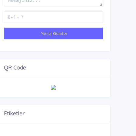
Mesaj Gönder
QR Code
Etiketler