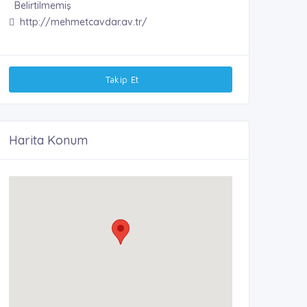
Belirtilmemiş
http://mehmetcavdar.av.tr/
Takip Et
Harita Konum