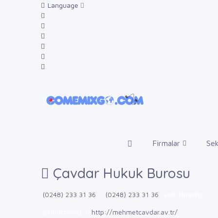
Language
Firmalar
Sek
Çavdar Hukuk Burosu
(0248) 233 31 36
(0248) 233 31 36
Belirtilmemiş
Belirtilmemiş
http://mehmetcavdar.av.tr/