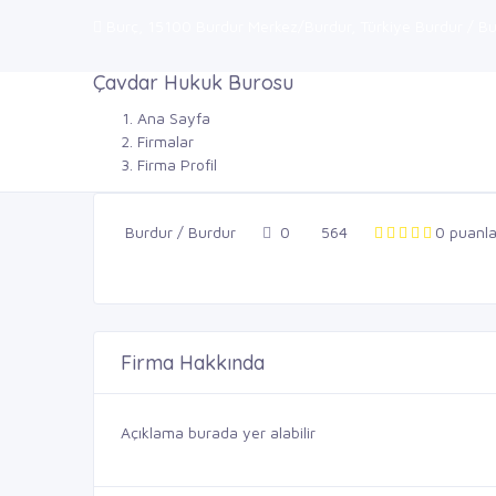
Burç, 15100 Burdur Merkez/Burdur, Türkiye Burdur / B
Çavdar Hukuk Burosu
Ana Sayfa
Firmalar
Firma Profil
Burdur / Burdur
0
564
0 puanl
Firma Hakkında
Açıklama burada yer alabilir