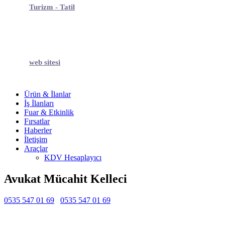
Turizm - Tatil
web sitesi
Ürün & İlanlar
İş İlanları
Fuar & Etkinlik
Fırsatlar
Haberler
İletişim
Araçlar
KDV Hesaplayıcı
Avukat Mücahit Kelleci
0535 547 01 69
0535 547 01 69
Belirtilmemiş
Belirtilmemiş
Belirtilmemiş