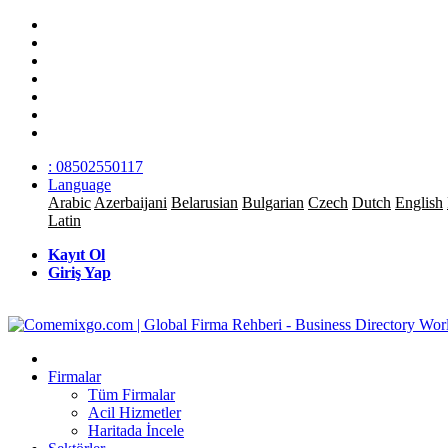
: 08502550117
Language
Arabic
Azerbaijani
Belarusian
Bulgarian
Czech
Dutch
English
Latin
Kayıt Ol
Giriş Yap
Firmalar
Tüm Firmalar
Acil Hizmetler
Haritada İncele