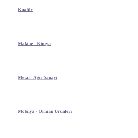
Kuaför
Makine - Kimya
Metal - Ağır Sanayi
Mobilya - Orman Ürünleri