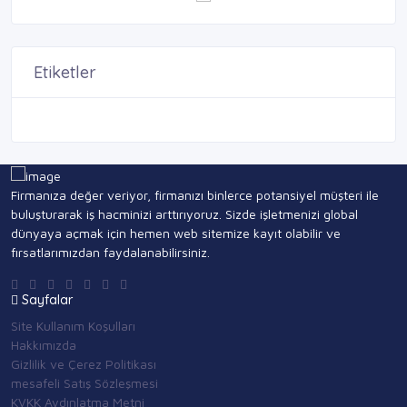
Etiketler
Firmanıza değer veriyor, firmanızı binlerce potansiyel müşteri ile
buluşturarak iş hacminizi arttırıyoruz. Sizde işletmenizi global
dünyaya açmak için hemen web sitemize kayıt olabilir ve
fırsatlarımızdan faydalanabilirsiniz.
Sayfalar
Site Kullanım Koşulları
Hakkımızda
Gizlilik ve Çerez Politikası
mesafeli Satış Sözleşmesi
KVKK Aydınlatma Metni