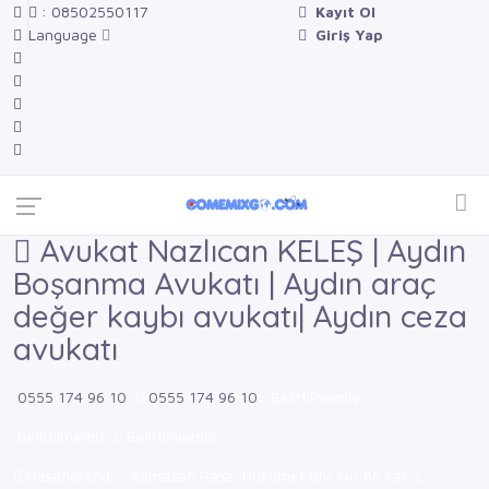
: 08502550117
Kayıt Ol
Language
Giriş Yap
Avukat Nazlıcan KELEŞ | Aydın
Boşanma Avukatı | Aydın araç
değer kaybı avukatı| Aydın ceza
avukatı
0555 174 96 10
0555 174 96 10
Belirtilmemiş
Belirtilmemiş
Belirtilmemiş
Hasanefendi - Ramazan Paşa, Hükümet Blv. No:66 kat 2,