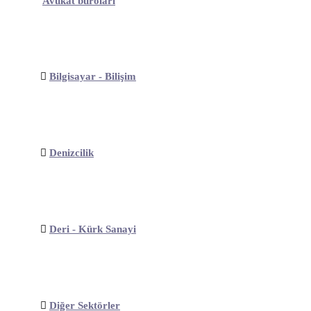
Avukat büroları
Bilgisayar - Bilişim
Denizcilik
Deri - Kürk Sanayi
Diğer Sektörler