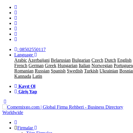
: 08502550117
Language
Arabic
Azerbaijani
Belarusian
Bulgarian
Czech
Dutch
English
French
German
Greek
Hungarian
Italian
Norwegian
Portugues
Romanian
Russian
Spanish
Swedish
Turkish
Ukrainian
Bosnia
Kannada
Latin
Kayıt Ol
Giriş Yap
Firmalar