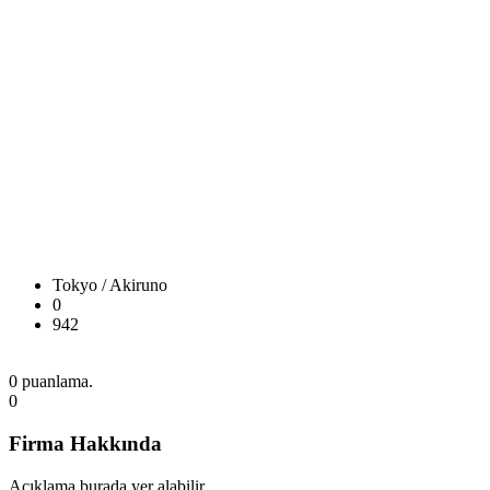
Tokyo / Akiruno
0
942
0 puanlama.
0
Firma Hakkında
Açıklama burada yer alabilir