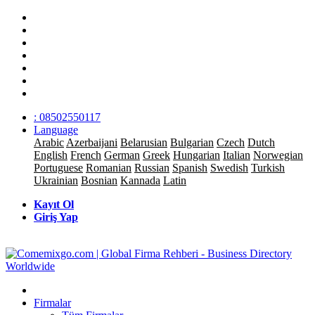
: 08502550117
Language
Arabic
Azerbaijani
Belarusian
Bulgarian
Czech
Dutch
English
French
German
Greek
Hungarian
Italian
Norwegian
Portuguese
Romanian
Russian
Spanish
Swedish
Turkish
Ukrainian
Bosnian
Kannada
Latin
Kayıt Ol
Giriş Yap
Firmalar