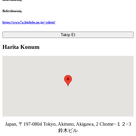
Belirtilmemiş
https://www7a.biglobe.ne.jp/~edoiti/
Takip Et
Harita Konum
Japan, 〒197-0804 Tokyo, Akiruno, Akigawa, 2 Chome−１２−3
鈴木ビル