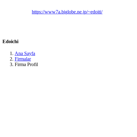
Belirtilmemiş
Belirtilmemiş
Belirtilmemiş
Belirtilmemiş
https://www7a.biglobe.ne.jp/~edoiti/
Japan, 〒197-0804 Tokyo, Akiruno, Akigawa, 2 Chome−１２−3
鈴木ビル Tokyo / Akiruno
Edoichi
Ana Sayfa
Firmalar
Firma Profil