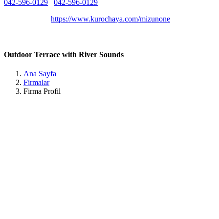
042-596-0129
042-596-0129
Belirtilmemiş
Belirtilmemiş
https://www.kurochaya.com/mizunone
167 Konakano, Akiruno, Tokyo 190-0165, Japan Tokyo / Akiruno
Outdoor Terrace with River Sounds
Ana Sayfa
Firmalar
Firma Profil