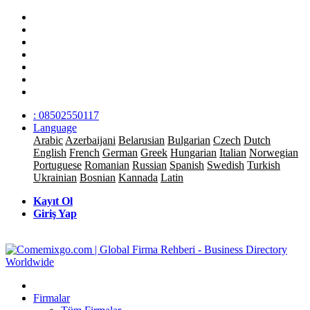
: 08502550117
Language
Arabic
Azerbaijani
Belarusian
Bulgarian
Czech
Dutch
English
French
German
Greek
Hungarian
Italian
Norwegian
Portuguese
Romanian
Russian
Spanish
Swedish
Turkish
Ukrainian
Bosnian
Kannada
Latin
Kayıt Ol
Giriş Yap
Firmalar