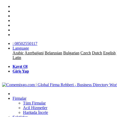
: 08502550117
Language
Arabic
Azerbaijani
Belarusian
Bulgarian
Czech
Dutch
English
Latin
Kayıt Ol
Giriş Yap
Firmalar
Tüm Firmalar
Acil Hizmetler
Haritada İncele