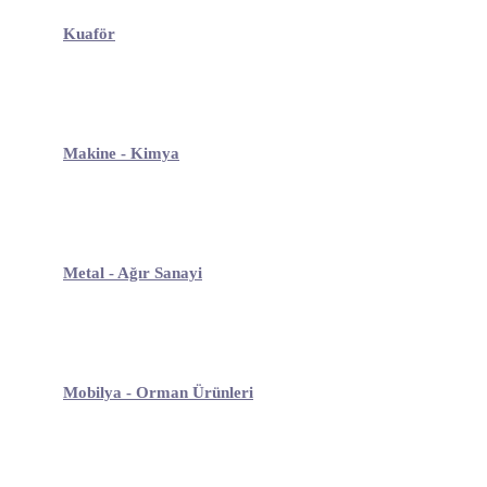
Kuaför
Makine - Kimya
Metal - Ağır Sanayi
Mobilya - Orman Ürünleri