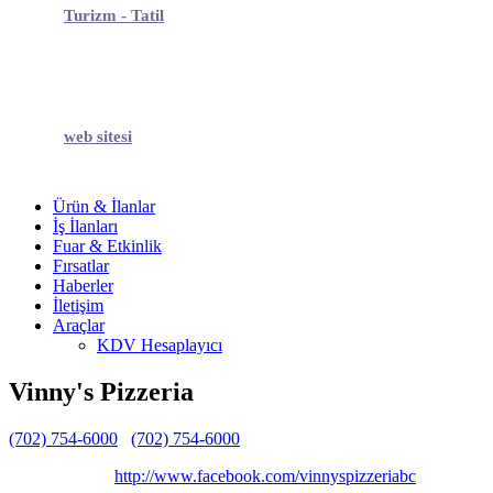
Turizm - Tatil
web sitesi
Ürün & İlanlar
İş İlanları
Fuar & Etkinlik
Fırsatlar
Haberler
İletişim
Araçlar
KDV Hesaplayıcı
Vinny's Pizzeria
(702) 754-6000
(702) 754-6000
Belirtilmemiş
Belirtilmemiş
http://www.facebook.com/vinnyspizzeriabc