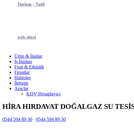
Turizm - Tatil
web sitesi
Ürün & İlanlar
İş İlanları
Fuar & Etkinlik
Fırsatlar
Haberler
İletişim
Araçlar
KDV Hesaplayıcı
HİRA HIRDAVAT DOĞALGAZ SU TESİ
0544 594 89 30
0544 594 89 30
Belirtilmemiş
Belirtilmemiş
Belirtilmemiş