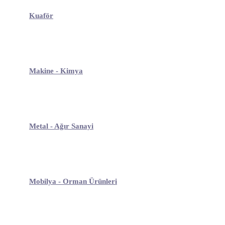
Kuaför
Makine - Kimya
Metal - Ağır Sanayi
Mobilya - Orman Ürünleri