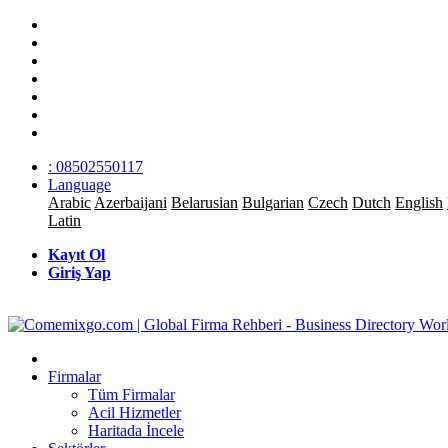
: 08502550117
Language
Arabic
Azerbaijani
Belarusian
Bulgarian
Czech
Dutch
English
Latin
Kayıt Ol
Giriş Yap
Firmalar
Tüm Firmalar
Acil Hizmetler
Haritada İncele