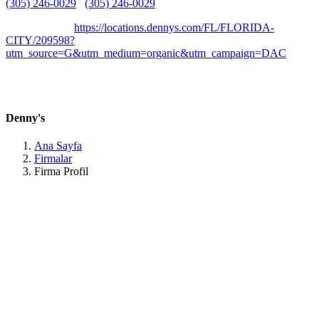
(305) 246-0029
(305) 246-0029
Belirtilmemiş
Belirtilmemiş
https://locations.dennys.com/FL/FLORIDA-
CITY/209598?
utm_source=G&utm_medium=organic&utm_campaign=DAC
401 SE 1st Ave, Florida City, FL 33034, United States Florida /
Florida
Denny's
Ana Sayfa
Firmalar
Firma Profil