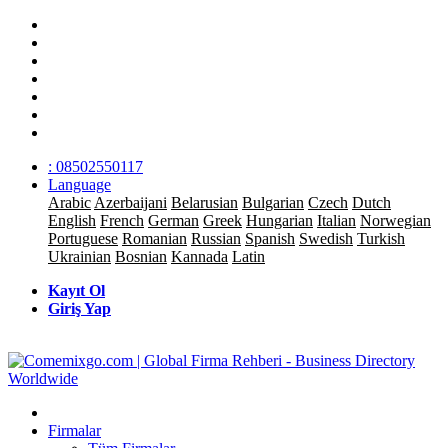
: 08502550117
Language
Arabic
Azerbaijani
Belarusian
Bulgarian
Czech
Dutch
English
French
German
Greek
Hungarian
Italian
Norwegian
Portuguese
Romanian
Russian
Spanish
Swedish
Turkish
Ukrainian
Bosnian
Kannada
Latin
Kayıt Ol
Giriş Yap
Firmalar