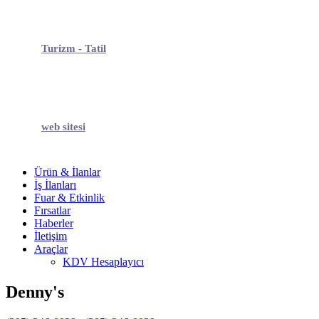
Turizm - Tatil
web sitesi
Ürün & İlanlar
İş İlanları
Fuar & Etkinlik
Fırsatlar
Haberler
İletişim
Araçlar
KDV Hesaplayıcı
Denny's