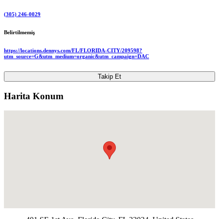
(305) 246-0029
Belirtilmemiş
https://locations.dennys.com/FL/FLORIDA-CITY/209598?
utm_source=G&utm_medium=organic&utm_campaign=DAC
Takip Et
Harita Konum