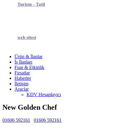
Turizm - Tatil
web sitesi
Ürün & İlanlar
İş İlanları
Fuar & Etkinlik
Fırsatlar
Haberler
İletişim
Araçlar
KDV Hesaplayıcı
New Golden Chef
01606 592161
01606 592161
Belirtilmemiş
Belirtilmemiş
Belirtilmemiş