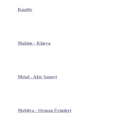
Kuaför
Makine - Kimya
Metal - Ağır Sanayi
Mobilya - Orman Ürünleri