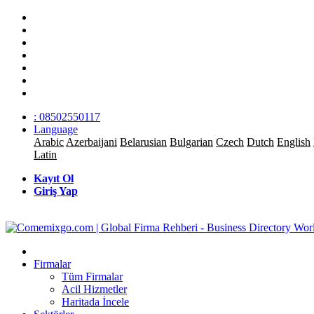
: 08502550117
Language
Arabic
Azerbaijani
Belarusian
Bulgarian
Czech
Dutch
English
Latin
Kayıt Ol
Giriş Yap
Firmalar
Tüm Firmalar
Acil Hizmetler
Haritada İncele