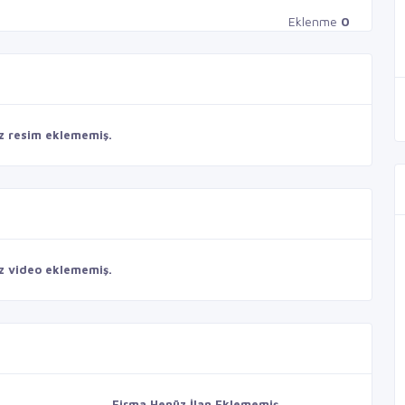
Eklenme
0
z resim eklememiş.
z video eklememiş.
Firma Henüz İlan Eklememiş.