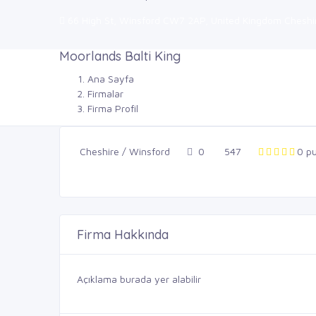
66 High St, Winsford CW7 2AP, United Kingdom Cheshi
Moorlands Balti King
Ana Sayfa
Firmalar
Firma Profil
Cheshire / Winsford
0
547
0 p
Firma Hakkında
Açıklama burada yer alabilir