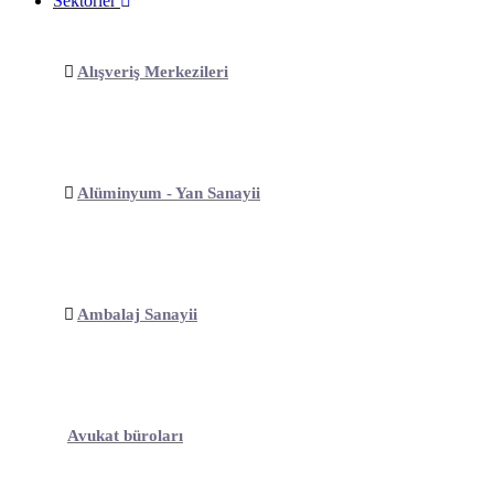
Sektörler
Alışveriş Merkezileri
Alüminyum - Yan Sanayii
Ambalaj Sanayii
Avukat büroları