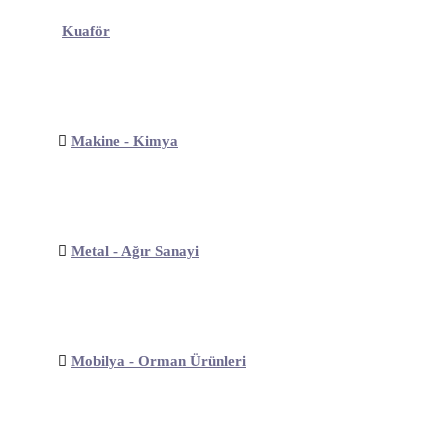
Kuaför
Makine - Kimya
Metal - Ağır Sanayi
Mobilya - Orman Ürünleri