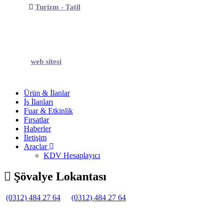
Turizm - Tatil
web sitesi
Ürün & İlanlar
İş İlanları
Fuar & Etkinlik
Fırsatlar
Haberler
İletişim
Araçlar
KDV Hesaplayıcı
Şövalye Lokantası
(0312) 484 27 64
(0312) 484 27 64
Belirtilmemiş
Belirtilmemiş
Belirtilmemiş