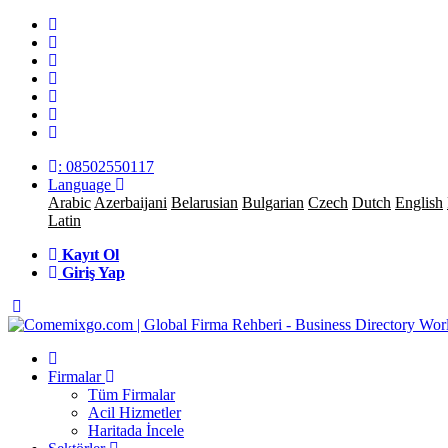
: 08502550117
Language
Arabic
Azerbaijani
Belarusian
Bulgarian
Czech
Dutch
English
Latin
Kayıt Ol
Giriş Yap
Firmalar
Tüm Firmalar
Acil Hizmetler
Haritada İncele