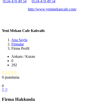
0534 470 49 54
0534 470 49 54
Belirtilmemiş
Belirtilmemiş
http://www.yenimekancafe.com/
Kayı, Kayıboyu Cd. No:11, 06980 Kahramankazan/Ankara,
Türkiye Ankara / Kazan
Yeni Mekan Cafe Kahvaltı
Ana Sayfa
Firmalar
Firma Profil
Ankara / Kazan
0
292
0 puanlama.
0
Firma Hakkında