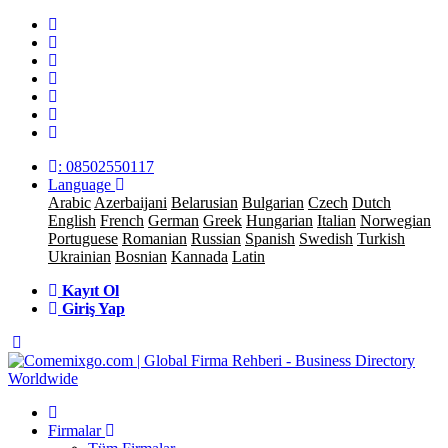
: 08502550117
Language
Arabic
Azerbaijani
Belarusian
Bulgarian
Czech
Dutch
English
French
German
Greek
Hungarian
Italian
Norwegian
Portuguese
Romanian
Russian
Spanish
Swedish
Turkish
Ukrainian
Bosnian
Kannada
Latin
Kayıt Ol
Giriş Yap
Firmalar