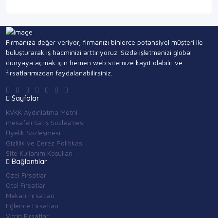
Firmanıza değer veriyor, firmanızı binlerce potansiyel müşteri ile
buluşturarak iş hacminizi arttırıyoruz. Sizde işletmenizi global
dünyaya açmak için hemen web sitemize kayıt olabilir ve
fırsatlarımızdan faydalanabilirsiniz.
Sayfalar
KVKK Aydınlatma Metni
mesafeli Satış Sözleşmesi
Üyelik Sözleşmesi
Gizlilik ve Çerez Politikası
Site Kullanım Koşulları
Bağlantılar
Özel Fırsatlar
Otel Fırsatları
Mekan Fırsatları
Eğlence Fırsatları
Vitrin Fırsatlar