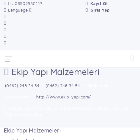
: 08502550117
Kayıt Ol
Language
Giriş Yap
Ekip Yapı Malzemeleri
(0462) 248 34 54
(0462) 248 34 54
Belirtilmemiş
Belirtilmemiş
http://www.ekip-yapi.com/
Söğütlü, Uğurlu Sk. No:35, 61830 Akçaabat/Trabzon, Türkiye
Trabzon / Akçaabat
Ekip Yapı Malzemeleri