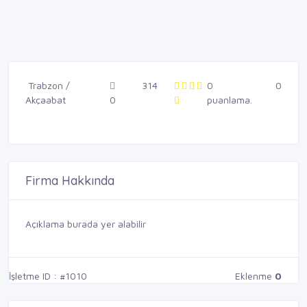
Trabzon /
314
0
0
Akçaabat
0
puanlama.
Firma Hakkında
Açıklama burada yer alabilir
İşletme ID : #1010
Eklenme
0