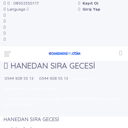
: 08502550117
Kayıt Ol
Language
Giriş Yap
HANEDAN SIRA GECESİ
0544 908 55 13
0544 908 55 13
Belirtilmemiş
Belirtilmemiş
Belirtilmemiş
Yazır, Öztopraklar Sk. No:13/B, 42060 Selçuklu/Konya, Türkiye
Konya / Selçuklu
HANEDAN SIRA GECESİ