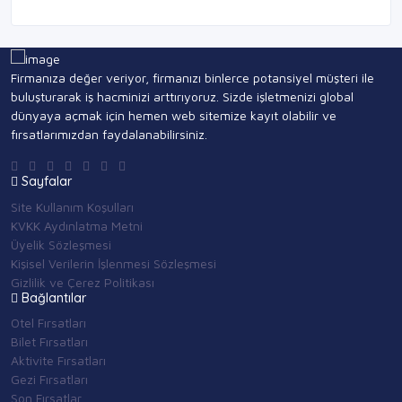
Firmanıza değer veriyor, firmanızı binlerce potansiyel müşteri ile
buluşturarak iş hacminizi arttırıyoruz. Sizde işletmenizi global
dünyaya açmak için hemen web sitemize kayıt olabilir ve
fırsatlarımızdan faydalanabilirsiniz.
Sayfalar
Site Kullanım Koşulları
KVKK Aydınlatma Metni
Üyelik Sözleşmesi
Kişisel Verilerin İşlenmesi Sözleşmesi
Gizlilik ve Çerez Politikası
Bağlantılar
Otel Fırsatları
Bilet Fırsatları
Aktivite Fırsatları
Gezi Fırsatları
Son Fırsatlar