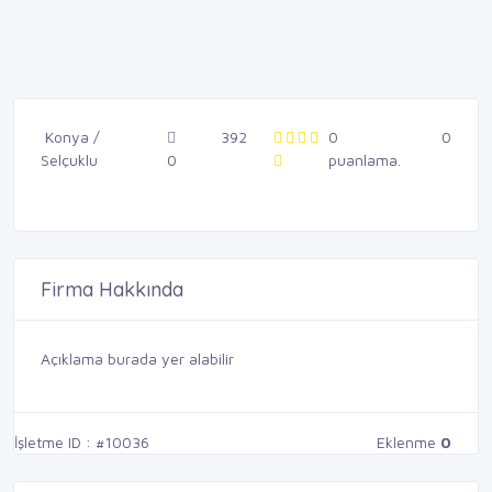
Konya /
392
0
0
Selçuklu
0
puanlama.
Firma Hakkında
Açıklama burada yer alabilir
İşletme ID : #10036
Eklenme
0