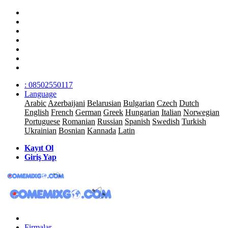
: 08502550117
Language
Arabic
Azerbaijani
Belarusian
Bulgarian
Czech
Dutch
English
French
German
Greek
Hungarian
Italian
Norwegian
Portuguese
Romanian
Russian
Spanish
Swedish
Turkish
Ukrainian
Bosnian
Kannada
Latin
Kayıt Ol
Giriş Yap
Firmalar