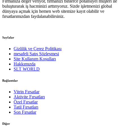
Firmanıza değer veriyor, firmanızı binlerce potansiyel müşteri ile
buluşturarak iş hacminizi arttırıyoruz. Sizde işletmenizi global
dünyaya açmak için hemen web sitemize kayıt olabilir ve
fırsatlarımızdan faydalanabilirsiniz.
Sayfalar
Gizlilik ve Çerez Politikası
mesafeli Satış Sözleşmesi
Site Kullanım Koşulları
Hakkımızda
SLT WORLD
Bağlantılar
Vitrin Fırsatlar
Aktivite Fırsatları
Özel Fırsatlar
Tatil Fırsatları
Son Fırsatlar
Diğer