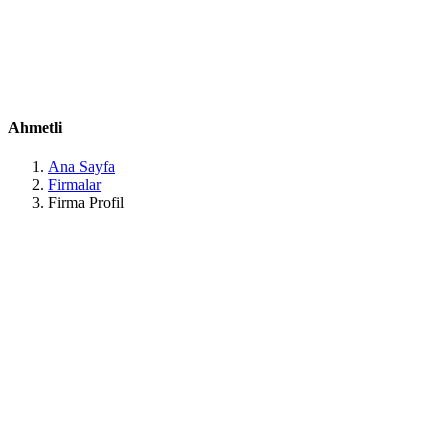
Belirtilmemiş
Belirtilmemiş
Belirtilmemiş
Belirtilmemiş
Belirtilmemiş
Ahmetli, Manisa, Türkiye Manisa / Ahmetli
Ahmetli
Ana Sayfa
Firmalar
Firma Profil